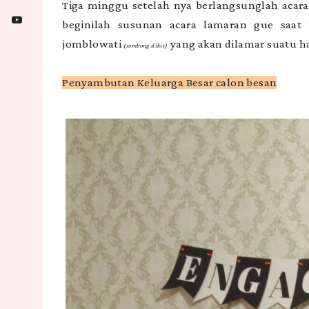
Tiga minggu setelah nya berlangsunglah acara 
beginilah susunan acara lamaran gue saat 
jomblowati
yang akan dilamar suatu ha
(sombong dikit)
Penyambutan Keluarga Besar calon besan