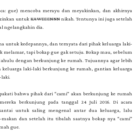
aca: gue) mencoba merayu dan meyakinkan, dan akhirnya
izinkan untuk
KAWEEENNN
nikah. Tentunya ini juga setelah
al ngelangkahin dia.
na untuk kedepannya, dan ternyata dari pihak keluarga laki-
k melamar, tapi bokap gue gak setuju. Bokap mau, sebelum
h dahulu dengan berkunjung ke rumah. Tujuannya agar lebih
h keluarga laki-laki berkunjung ke rumah, gantian keluarga
laki.
sepakati bahwa pihak dari “cami” akan berkunjung ke rumah
mereka berkunjung pada tanggal 24 Juli 2016. Di acara
santai untuk saling mengenal antar dua keluarga, lalu
makan dan setelah itu tibalah saatnya bokap nya “cami”
umah gue.