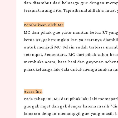
dan disambut dari keluarga gue dengan mem
teramat mungil itu. Tapi alhamdulillah si muat 
Pembukaan oleh MC
MC dari pihak gue yaitu mantan ketua RT yang
ketua RT, gak mungkin kan ya acaranya diambil 
untuk menjadi MC. Selain sudah terbiasa memb
setempat. Sementara, MC dari pihak calon besan
membuka acara, basa basi dan guyonan sebent
pihak keluarga laki-laki untuk mengutarakan 
Acara Inti
Pada tahap ini, MC dari pihak laki-laki memap
gue gak inget dan gak denger karena masih “d
lamaran dengan memanggil gue yang masih b