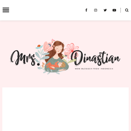
˟
SEARCH THIS BLOG