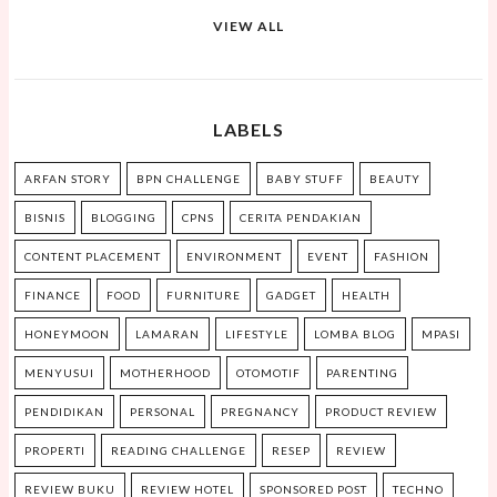
VIEW ALL
LABELS
ARFAN STORY
BPN CHALLENGE
BABY STUFF
BEAUTY
BISNIS
BLOGGING
CPNS
CERITA PENDAKIAN
CONTENT PLACEMENT
ENVIRONMENT
EVENT
FASHION
FINANCE
FOOD
FURNITURE
GADGET
HEALTH
HONEYMOON
LAMARAN
LIFESTYLE
LOMBA BLOG
MPASI
MENYUSUI
MOTHERHOOD
OTOMOTIF
PARENTING
PENDIDIKAN
PERSONAL
PREGNANCY
PRODUCT REVIEW
PROPERTI
READING CHALLENGE
RESEP
REVIEW
REVIEW BUKU
REVIEW HOTEL
SPONSORED POST
TECHNO