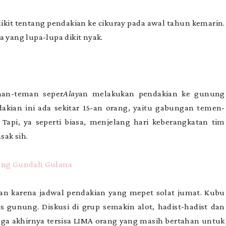
ikit tentang pendakian ke cikuray pada awal tahun kemarin.
a yang lupa-lupa dikit nyak.
man-teman seper
Alay
an melakukan pendakian ke gunung
dakian ini ada sekitar 15-an orang, yaitu gabungan temen-
api, ya seperti biasa, menjelang hari keberangkatan tim
ak sih.
dang Gundah Gulana
kan karena jadwal pendakian yang mepet solat jumat. Kubu
as gunung. Diskusi di grup semakin alot, hadist-hadist dan
ngga akhirnya tersisa LIMA orang yang masih bertahan untuk