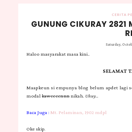
CERITA P
GUNUNG CIKURAY 2821 
R
Saturday, Octob
Haloo masyarakat masa kini..
SELAMAT T
Maapkeun si empunya blog belum apdet lagi sel
modal
kaweeeennn
nikah.
Uhuy..
Baca Juga :
Mt. Pelaminan, 1902 mdpl
Oke skip.