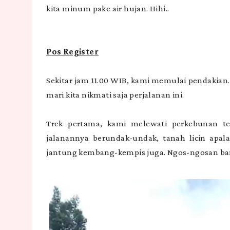
kita minum pake air hujan. Hihi..
Pos Register
Sekitar jam 11.00 WIB, kami memulai pendakian.
mari kita nikmati saja perjalanan ini.
Trek pertama, kami melewati perkebunan teh
jalanannya berundak-undak, tanah licin apala
jantung kembang-kempis juga. Ngos-ngosan ban