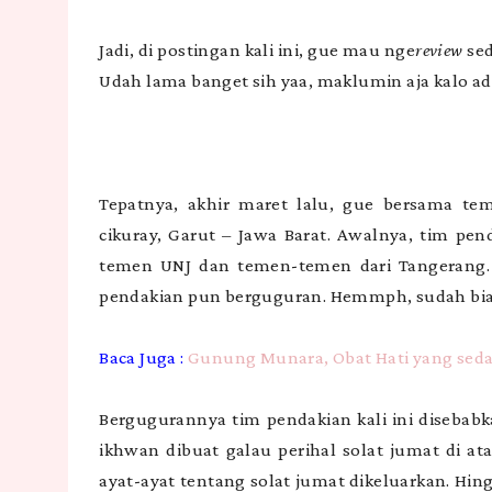
Jadi, di postingan kali ini, gue mau nge
review
sed
Udah lama banget sih yaa, maklumin aja kalo ad
Tepatnya, akhir maret lalu, gue bersama te
cikuray, Garut – Jawa Barat. Awalnya, tim pen
temen UNJ dan temen-temen dari Tangerang. T
pendakian pun berguguran. Hemmph, sudah bias
Baca Juga :
Gunung Munara, Obat Hati yang se
Bergugurannya tim pendakian kali ini disebab
ikhwan dibuat galau perihal solat jumat di at
ayat-ayat tentang solat jumat dikeluarkan. Hi