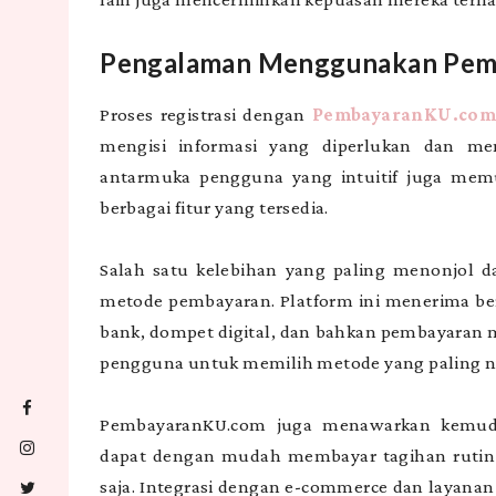
Pengalaman Menggunakan Pem
Proses registrasi dengan
PembayaranKU.co
mengisi informasi yang diperlukan dan m
antarmuka pengguna yang intuitif juga me
berbagai fitur yang tersedia.
Salah satu kelebihan yang paling menonjol d
metode pembayaran. Platform ini menerima ber
bank, dompet digital, dan bahkan pembayaran me
pengguna untuk memilih metode yang paling n
PembayaranKU.com juga menawarkan kemud
dapat dengan mudah membayar tagihan rutin se
saja. Integrasi dengan e-commerce dan layanan 