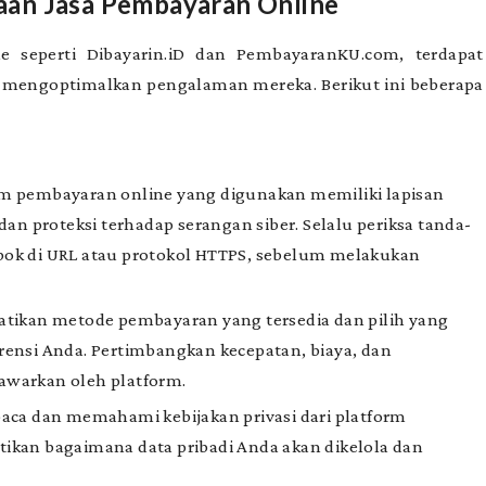
an Jasa Pembayaran Online
 seperti Dibayarin.iD dan PembayaranKU.com, terdapat
mengoptimalkan pengalaman mereka. Berikut ini beberapa
rm pembayaran online yang digunakan memiliki lapisan
dan proteksi terhadap serangan siber. Selalu periksa tanda-
bok di URL atau protokol HTTPS, sebelum melakukan
atikan metode pembayaran yang tersedia dan pilih yang
rensi Anda. Pertimbangkan kecepatan, biaya, dan
awarkan oleh platform.
baca dan memahami kebijakan privasi dari platform
ikan bagaimana data pribadi Anda akan dikelola dan