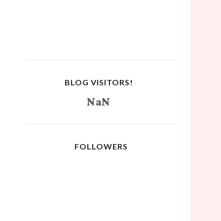
BLOG VISITORS!
NaN
FOLLOWERS