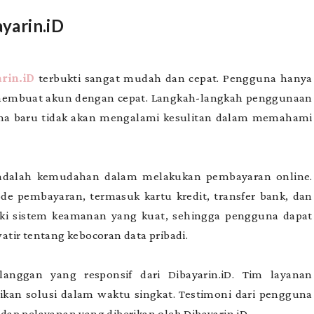
yarin.iD
rin.iD
terbukti sangat mudah dan cepat. Pengguna hanya
n membuat akun dengan cepat. Langkah-langkah penggunaan
guna baru tidak akan mengalami kesulitan dalam memahami
 adalah kemudahan dalam melakukan pembayaran online.
e pembayaran, termasuk kartu kredit, transfer bank, dan
iliki sistem keamanan yang kuat, sehingga pengguna dapat
tir tentang kebocoran data pribadi.
anggan yang responsif dari Dibayarin.iD. Tim layanan
an solusi dalam waktu singkat. Testimoni dari pengguna
ap pelayanan yang diberikan oleh Dibayarin.iD.