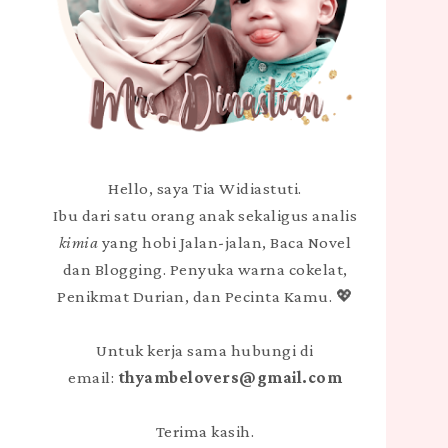
Hello, saya Tia Widiastuti.
Ibu dari satu orang anak sekaligus analis
kimia
yang hobi Jalan-jalan, Baca Novel
dan Blogging. Penyuka warna cokelat,
Penikmat Durian, dan Pecinta Kamu. 💖
Untuk kerja sama hubungi di
email:
thyambelovers@gmail.com
Terima kasih.