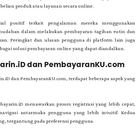
ian produk atau layanan secara online.
ial positif terkait pengalaman mereka menggunakan
mudahan dalam melakukan pembayaran tagihan rutin dan
kan. Peringkat dan ulasan pengguna di platform lain juga
ai solusi pembayaran online yang dapat diandalkan.
yarin.iD dan PembayaranKU.com
n.iD dan PembayaranKU.com, terdapat beberapa aspek yang
ayarin.iD menawarkan proses registrasi yang lebih cepat,
vigasi antarmuka pengguna yang lebih intuitif. Kedua
g, tergantung pada preferensi pengguna.