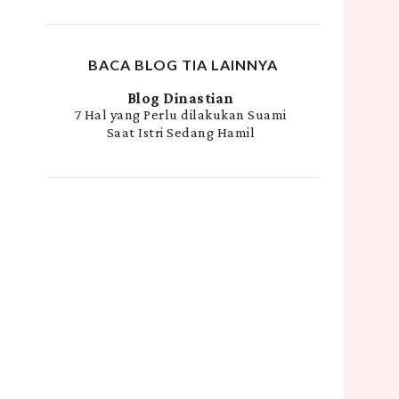
BACA BLOG TIA LAINNYA
Blog Dinastian
7 Hal yang Perlu dilakukan Suami
Saat Istri Sedang Hamil