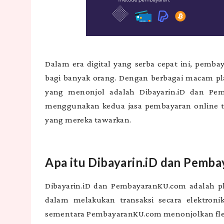
Dalam era digital yang serba cepat ini, pemba
bagi banyak orang. Dengan berbagai macam pla
yang menonjol adalah Dibayarin.iD dan Pe
menggunakan kedua jasa pembayaran online te
yang mereka tawarkan.
Apa itu Dibayarin.iD dan Pemb
Dibayarin.iD dan PembayaranKU.com adalah
dalam melakukan transaksi secara elektronik
sementara PembayaranKU.com menonjolkan flek