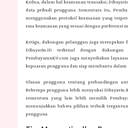
Kedua, dalam hal keamanan transaksi, Dibayar
data pribadi pengguna. Sementara itu, Pem
menggunakan protokol keamanan yang terper
rasa keamanan yang sesuai dengan preferensi m
Ketiga, dukungan pelanggan juga merupakan f
Dibayarin.iD terkenal dengan dukungan
PembayaranKU.com juga menyediakan layanan p
kepuasan pengguna dan siap membantu dalam 
Ulasan pengguna tentang perbandingan ant
Beberapa pengguna lebih menyukai Dibayarin.
sementara yang lain lebih memilih Pembaya
menunjukkan bahwa pilihan terbaik tergantun
pengguna.