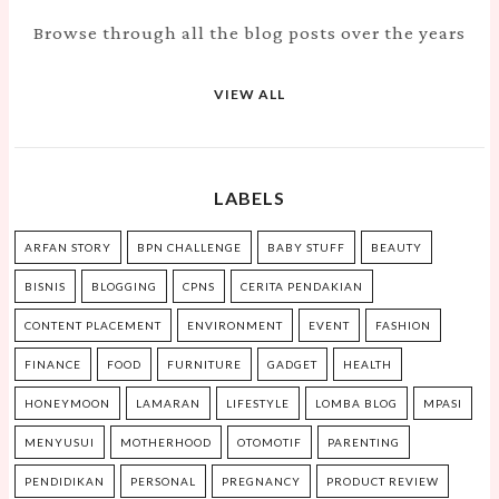
Browse through all the blog posts over the years
VIEW ALL
LABELS
ARFAN STORY
BPN CHALLENGE
BABY STUFF
BEAUTY
BISNIS
BLOGGING
CPNS
CERITA PENDAKIAN
CONTENT PLACEMENT
ENVIRONMENT
EVENT
FASHION
FINANCE
FOOD
FURNITURE
GADGET
HEALTH
HONEYMOON
LAMARAN
LIFESTYLE
LOMBA BLOG
MPASI
MENYUSUI
MOTHERHOOD
OTOMOTIF
PARENTING
PENDIDIKAN
PERSONAL
PREGNANCY
PRODUCT REVIEW