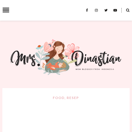
˟
SEARCH THIS BLOG
FOOD
,
RESEP