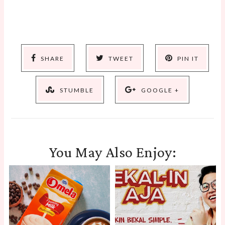
SHARE
TWEET
PIN IT
STUMBLE
GOOGLE +
You May Also Enjoy: