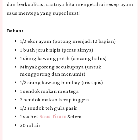
dan berkualitas, saatnya kita mengetahui resep ayam
saus mentega yang super lezat!
Bahan:
1/2 ekor ayam (potong menjadi 12 bagian)
1 buah jeruk nipis (peras airnya)
1 siung bawang putih (cincang halus)
Minyak goreng secukupnya (untuk
menggoreng dan menumis)
1/2 siung bawang bombay (iris tipis)
1 sendok makan mentega
2 sendok makan kecap inggris
1/2 sendok teh gula pasir
1 sachet
Saus Tiram
Selera
50 ml air