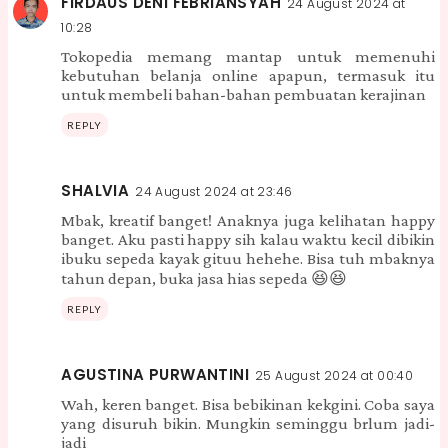
FIRDAUS DENI FEBRIANSYAH
24 August 2024 at
10:28
Tokopedia memang mantap untuk memenuhi
kebutuhan belanja online apapun, termasuk itu
untuk membeli bahan-bahan pembuatan kerajinan
REPLY
SHALVIA
24 August 2024 at 23:46
Mbak, kreatif banget! Anaknya juga kelihatan happy
banget. Aku pasti happy sih kalau waktu kecil dibikin
ibuku sepeda kayak gituu hehehe. Bisa tuh mbaknya
tahun depan, buka jasa hias sepeda 😆😆
REPLY
AGUSTINA PURWANTINI
25 August 2024 at 00:40
Wah, keren banget. Bisa bebikinan kekgini. Coba saya
yang disuruh bikin. Mungkin seminggu brlum jadi-
jadi