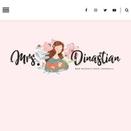
˟
SEARCH THIS BLOG