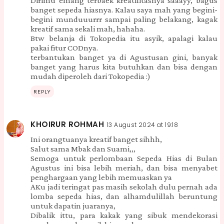
Dirimu emang terbaek kreatifitasnya saaayy, bagus
banget sepeda hiasnya. Kalau saya mah yang begini-
begini munduuurrr sampai paling belakang, kagak
kreatif sama sekali mah, hahaha.
Btw belanja di Tokopedia itu asyik, apalagi kalau
pakai fitur CODnya.
terbantukan banget ya di Agustusan gini, banyak
banget yang harus kita butuhkan dan bisa dengan
mudah diperoleh dari Tokopedia :)
REPLY
KHOIRUR ROHMAH
13 August 2024 at 19:18
Ini orangtuanya kreatif banget sihhh,
Salut sama Mbak dan Suami,,,
Semoga untuk perlombaan Sepeda Hias di Bulan
Agustus ini bisa lebih meriah, dan bisa menyabet
penghargaan yang lebih memuaskan ya
AKu jadi teringat pas masih sekolah dulu pernah ada
lomba sepeda hias, dan alhamdulillah beruntung
untuk dapatin juaranya,
Dibalik ittu, para kakak yang sibuk mendekorasi