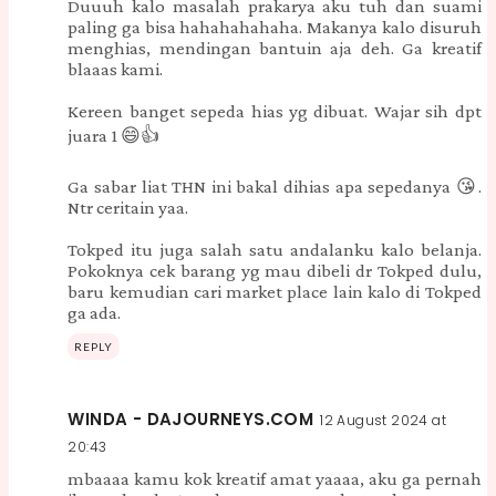
Duuuh kalo masalah prakarya aku tuh dan suami
paling ga bisa hahahahahaha. Makanya kalo disuruh
menghias, mendingan bantuin aja deh. Ga kreatif
blaaas kami.
Kereen banget sepeda hias yg dibuat. Wajar sih dpt
juara 1 😄👍
Ga sabar liat THN ini bakal dihias apa sepedanya 😘.
Ntr ceritain yaa.
Tokped itu juga salah satu andalanku kalo belanja.
Pokoknya cek barang yg mau dibeli dr Tokped dulu,
baru kemudian cari market place lain kalo di Tokped
ga ada.
REPLY
WINDA - DAJOURNEYS.COM
12 August 2024 at
20:43
mbaaaa kamu kok kreatif amat yaaaa, aku ga pernah