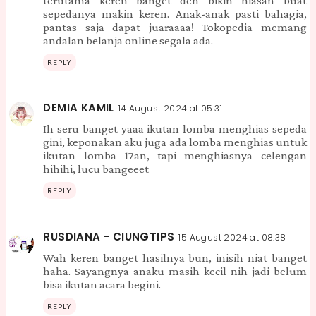
terutama keren banget deh bikin hiasan buat
sepedanya makin keren. Anak-anak pasti bahagia,
pantas saja dapat juaraaaa! Tokopedia memang
andalan belanja online segala ada.
REPLY
DEMIA KAMIL
14 August 2024 at 05:31
Ih seru banget yaaa ikutan lomba menghias sepeda
gini, keponakan aku juga ada lomba menghias untuk
ikutan lomba 17an, tapi menghiasnya celengan
hihihi, lucu bangeeet
REPLY
RUSDIANA - CIUNGTIPS
15 August 2024 at 08:38
Wah keren banget hasilnya bun, inisih niat banget
haha. Sayangnya anaku masih kecil nih jadi belum
bisa ikutan acara begini.
REPLY