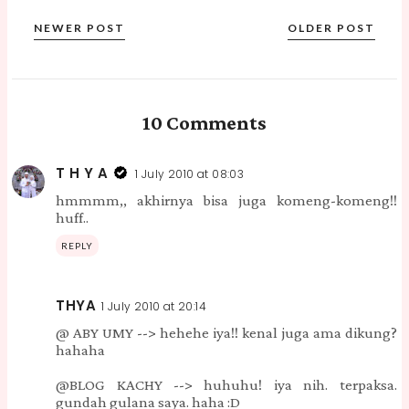
NEWER POST
OLDER POST
10 Comments
T H Y A
1 July 2010 at 08:03
hmmmm,, akhirnya bisa juga komeng-komeng!!
huff..
REPLY
THYA
1 July 2010 at 20:14
@ ABY UMY --> hehehe iya!! kenal juga ama dikung?
hahaha
@BLOG KACHY --> huhuhu! iya nih. terpaksa.
gundah gulana saya. haha :D