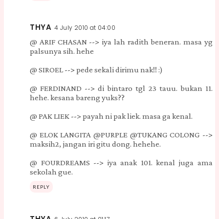
THYA
4 July 2010 at 04:00
@ ARIF CHASAN --> iya lah radith beneran. masa yg
palsunya sih. hehe
@ SIROEL --> pede sekali dirimu nak!! :)
@ FERDINAND --> di bintaro tgl 23 tauu. bukan 11.
hehe. kesana bareng yuks??
@ PAK LIEK --> payah ni pak liek. masa ga kenal.
@ ELOK LANGITA @PURPLE @TUKANG COLONG -->
maksih2, jangan iri gitu dong. hehehe.
@ FOURDREAMS --> iya anak 101. kenal juga ama
sekolah gue.
REPLY
THYA