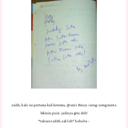
nahh, kalo ini pertama kali ketemu, @univ Binus. iseng-iseng minta
bikinin puisi. jadinya gitu deh!
*tulisan radith asli loh* hohoho~