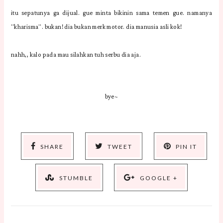
itu sepatunya ga dijual. gue minta bikinin sama temen gue. namanya
"kharisma". bukan! dia bukan merk motor. dia manusia asli kok!
nahh,, kalo pada mau silahkan tuh serbu dia aja.
bye~
SHARE
TWEET
PIN IT
STUMBLE
GOOGLE +