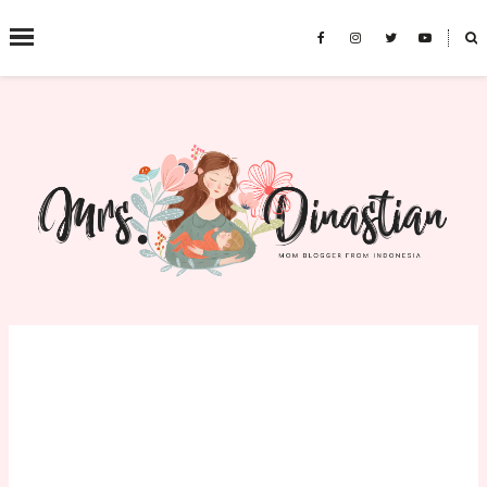
˟
SEARCH THIS BLOG