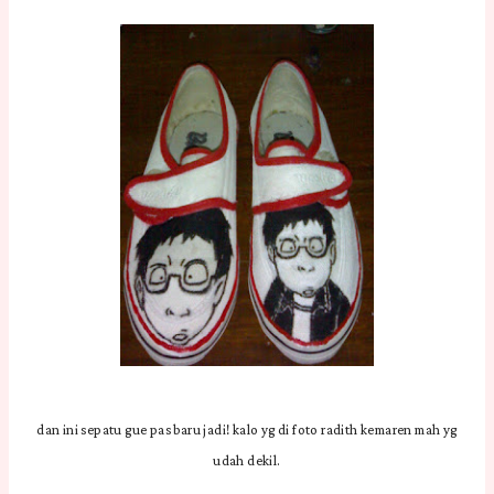
dan ini sepatu gue pas baru jadi! kalo yg di foto radith kemaren mah yg
udah dekil.