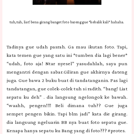
tuh,tuh, liat! bena girang banget foto bareng gue *kebalik kali* hahaha.
Tadinya gue udah pasrah. Ga mau ikutan foto. Tapi,
kata temen gue yang satu ini *tumben dia lagi bener*
“udah, foto aja! Ntar nyesel” yasudahlah, saya pun
mengantri dengan sabar.Giliran gue akhirnya dateng
juga. Gue bawa 2 buku buat di tandatanganin. Pas lagi
tandatangan, gue colek-colek tuh si radith. “bang! Liat
sepatu ku deh” . dia langsung ngelongok ke bawah.
“waahh, pengen!!!! Beli dimana tuh?? Gue juga
sempet pengen bikin. Tapi blm jadi” kata die girang.
dia langsung ngeluarin BB nya buat foto sepatu gue.
Kenapa hanya sepatu ku Bang yang di foto??? #protes.