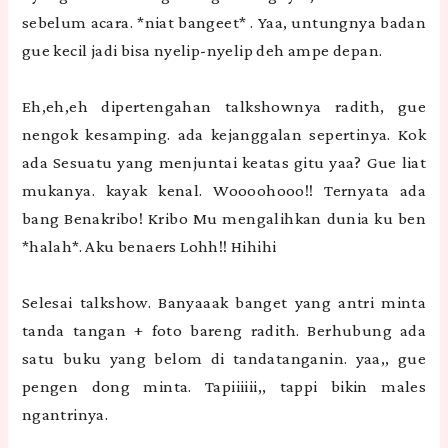
sebelum acara. *niat bangeet* . Yaa, untungnya badan
gue kecil jadi bisa nyelip-nyelip deh ampe depan.
Eh,eh,eh dipertengahan talkshownya radith, gue
nengok kesamping. ada kejanggalan sepertinya. Kok
ada Sesuatu yang menjuntai keatas gitu yaa? Gue liat
mukanya. kayak kenal. Woooohooo!! Ternyata ada
bang Benakribo! Kribo Mu mengalihkan dunia ku ben
*halah*. Aku benaers Lohh!! Hihihi
Selesai talkshow. Banyaaak banget yang antri minta
tanda tangan + foto bareng radith. Berhubung ada
satu buku yang belom di tandatanganin. yaa,, gue
pengen dong minta. Tapiiiiii,, tappi bikin males
ngantrinya.