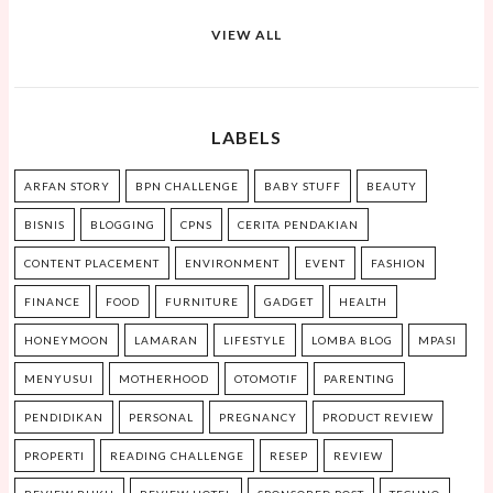
VIEW ALL
LABELS
ARFAN STORY
BPN CHALLENGE
BABY STUFF
BEAUTY
BISNIS
BLOGGING
CPNS
CERITA PENDAKIAN
CONTENT PLACEMENT
ENVIRONMENT
EVENT
FASHION
FINANCE
FOOD
FURNITURE
GADGET
HEALTH
HONEYMOON
LAMARAN
LIFESTYLE
LOMBA BLOG
MPASI
MENYUSUI
MOTHERHOOD
OTOMOTIF
PARENTING
PENDIDIKAN
PERSONAL
PREGNANCY
PRODUCT REVIEW
PROPERTI
READING CHALLENGE
RESEP
REVIEW