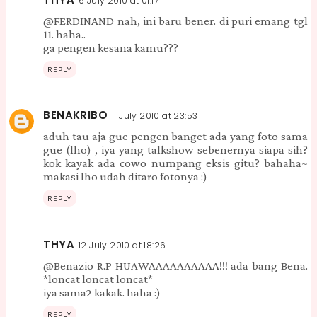
6 July 2010 at 01:17
@FERDINAND nah, ini baru bener. di puri emang tgl
11. haha..
ga pengen kesana kamu???
REPLY
BENAKRIBO
11 July 2010 at 23:53
aduh tau aja gue pengen banget ada yang foto sama
gue (lho) , iya yang talkshow sebenernya siapa sih?
kok kayak ada cowo numpang eksis gitu? bahaha~
makasi lho udah ditaro fotonya :)
REPLY
THYA
12 July 2010 at 18:26
@Benazio R.P HUAWAAAAAAAAAA!!! ada bang Bena.
*loncat loncat loncat*
iya sama2 kakak. haha :)
REPLY