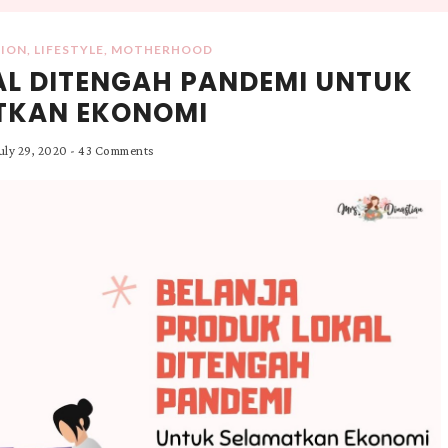
HION
,
LIFESTYLE
,
MOTHERHOOD
AL DITENGAH PANDEMI UNTUK
TKAN EKONOMI
uly 29, 2020
-
43 Comments