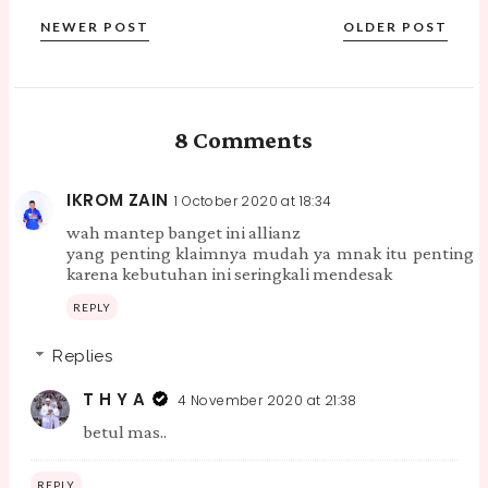
NEWER POST
OLDER POST
8 Comments
IKROM ZAIN
1 October 2020 at 18:34
wah mantep banget ini allianz
yang penting klaimnya mudah ya mnak itu penting
karena kebutuhan ini seringkali mendesak
REPLY
Replies
T H Y A
4 November 2020 at 21:38
betul mas..
REPLY