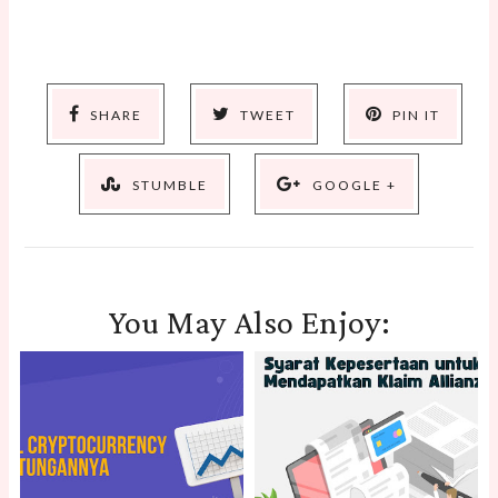
SHARE
TWEET
PIN IT
STUMBLE
GOOGLE +
You May Also Enjoy: