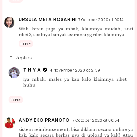
URSULA META ROSARINI
7 October 2020 at 00:14
Wah keren juga ya mbak, klaimnya mudah, anti
ribet2, soalnya banyak asuransi yg ribet klaimnya
REPLY
Replies
T H Y A
4 November 2020 at 21:39
iya mbak.. males ya kan kalo klaimnya ribet..
huhu
REPLY
ANDY EKO PRANOTO
17 October 2020 at 00:54
sistem reimbursement, bisa diklaim secara online ya
kak, kalo secara berkas nya di upload ya kak? Atau