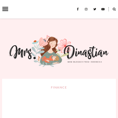
˟
SEARCH THIS BLOG
FINANCE