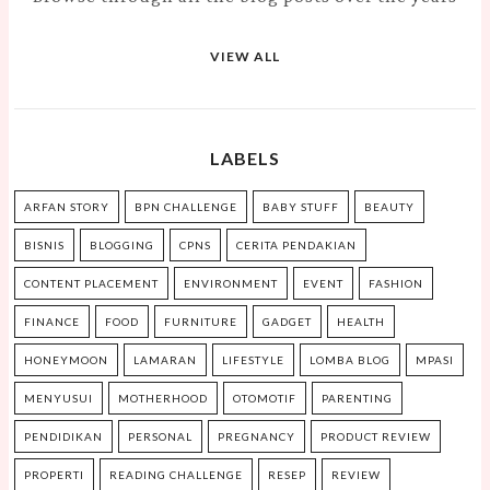
VIEW ALL
LABELS
ARFAN STORY
BPN CHALLENGE
BABY STUFF
BEAUTY
BISNIS
BLOGGING
CPNS
CERITA PENDAKIAN
CONTENT PLACEMENT
ENVIRONMENT
EVENT
FASHION
FINANCE
FOOD
FURNITURE
GADGET
HEALTH
HONEYMOON
LAMARAN
LIFESTYLE
LOMBA BLOG
MPASI
MENYUSUI
MOTHERHOOD
OTOMOTIF
PARENTING
PENDIDIKAN
PERSONAL
PREGNANCY
PRODUCT REVIEW
PROPERTI
READING CHALLENGE
RESEP
REVIEW