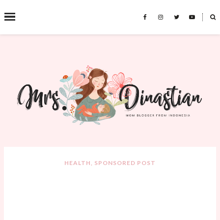
˟
SEARCH THIS BLOG
HEALTH
,
SPONSORED POST